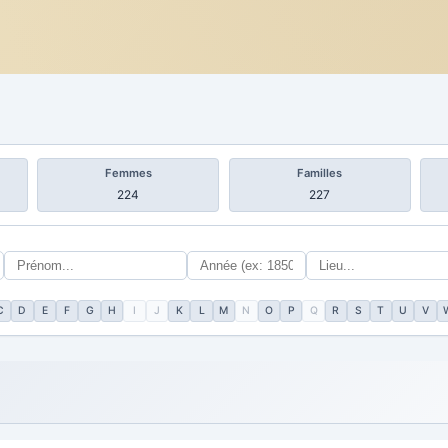
Femmes
Familles
224
227
C
D
E
F
G
H
I
J
K
L
M
N
O
P
Q
R
S
T
U
V