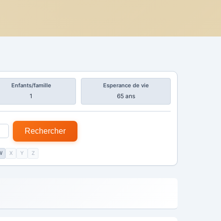
Enfants/famille
Esperance de vie
1
65 ans
Rechercher
W
X
Y
Z