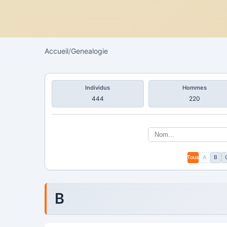
Accueil
/
Genealogie
Individus
Hommes
444
220
Tous
A
B
B