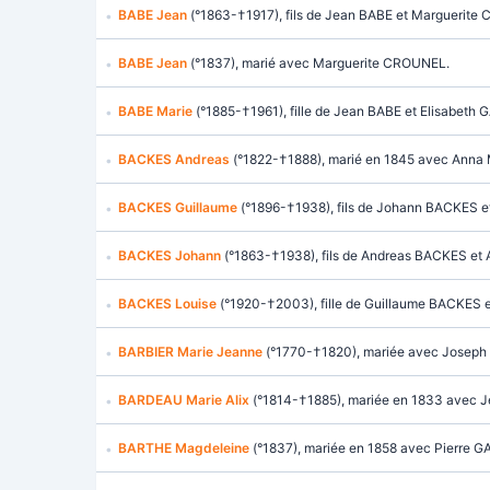
BABE Jean
(°1863-†1917), fils de Jean BABE et Marguerite
BABE Jean
(°1837), marié avec Marguerite CROUNEL.
BABE Marie
(°1885-†1961), fille de Jean BABE et Elisabeth
BACKES Andreas
(°1822-†1888), marié en 1845 avec Anna
BACKES Guillaume
(°1896-†1938), fils de Johann BACKES 
BACKES Johann
(°1863-†1938), fils de Andreas BACKES e
BACKES Louise
(°1920-†2003), fille de Guillaume BACKES 
BARBIER Marie Jeanne
(°1770-†1820), mariée avec Joseph
BARDEAU Marie Alix
(°1814-†1885), mariée en 1833 avec
BARTHE Magdeleine
(°1837), mariée en 1858 avec Pierre G